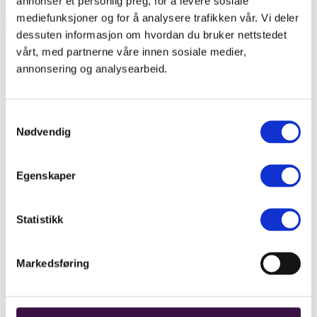
annonser et personlig preg, for å levere sosiale
mediefunksjoner og for å analysere trafikken vår. Vi deler
dessuten informasjon om hvordan du bruker nettstedet
Fiberduk over planter
vårt, med partnerne våre innen sosiale medier,
annonsering og analysearbeid.
Avfall som ressurs
Batteri
Last ned faktaboka Batterihåndtering for fremtiden
Norsirk, batterier og forskning
Samtykkevalg
EE-registeret
Nødvendig
Elretur
Emballasje
8400 tonn norsk plast på avveie
Emballasjeforeningen
Egenskaper
Emballasjeoptimering
Emballasjeoptimering av de forskjellige
emballasjetypene
Statistikk
Landbruksplast
Landbruksplast
Landbruksplast-veileder
Landbruksplast-veileder
Markedsføring
Last ned faktabok Emballasjehåndtering for fremtiden
Last ned rapport om emballasjeoptimering
Lovverk
Dette er avfallsforskriften for batterier