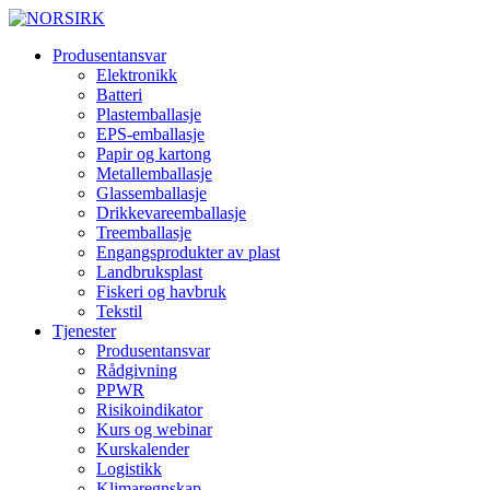
Produsentansvar
Elektronikk
Batteri
Plastemballasje
EPS-emballasje
Papir og kartong
Metallemballasje
Glassemballasje
Drikkevareemballasje
Treemballasje
Engangsprodukter av plast
Landbruksplast
Fiskeri og havbruk
Tekstil
Tjenester
Produsentansvar
Rådgivning
PPWR
Risikoindikator
Kurs og webinar
Kurskalender
Logistikk
Klimaregnskap