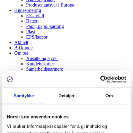
Produsentansvar i Europa
Kildesortering
EE-avfall
Batteri
Papir, papp, kartong
Plast
EPS/Isopor
Aktuelt
Bli kunde
Om oss
Ansatte og styret
Kundehistorier
Samarbeidspartnere
Spørsmål og svar
Åpenhetsloven
Kontakt oss
Kundeinformasjon
Samtykke
Detaljer
Om
English
Logg inn
Søk
Norsirk.no anvender cookies
Menu
Menu
Vi bruker informasjonskapsler for å gi innhold og
Du er her:
Hjem
1
/
Produsentansvar
2
/
Emballasje
3
/
Landbruksplast-veileder
4
/
Norsirk fiberduk landbruksplast