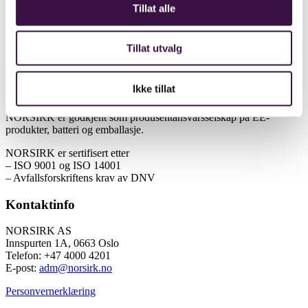
Tillat alle
Dette er avfallsforskriften for EE-produkter
Dette er avfallsforskriften for emballasje
Spørsmål og svar
Tilsyn fra Miljødirektoratet
Tillat utvalg
Ikke tillat
NORSIRK er godkjent som produsentansvarsselskap på EE-
produkter, batteri og emballasje.
NORSIRK er sertifisert etter
– ISO 9001 og ISO 14001
– Avfallsforskriftens krav av DNV
Kontaktinfo
NORSIRK AS
Innspurten 1A, 0663 Oslo
Telefon: +47 4000 4201
E-post:
adm@norsirk.no
Personvernerklæring