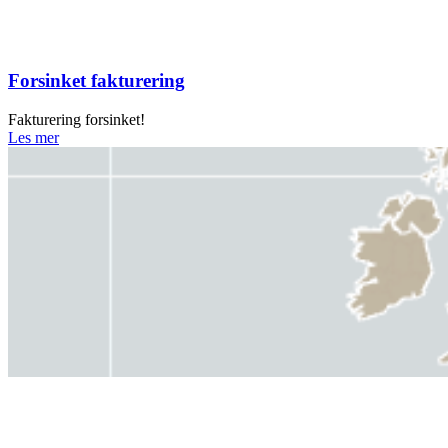
Forsinket fakturering
Fakturering forsinket!
Les mer