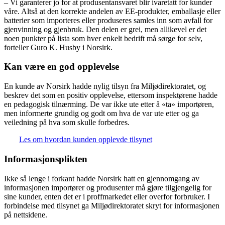
– Vi garanterer jo for at produsentansvaret blir ivaretatt for kunder
våre. Altså at den korrekte andelen av EE-produkter, emballasje eller
batterier som importeres eller produseres samles inn som avfall for
gjenvinning og gjenbruk. Den delen er grei, men allikevel er det
noen punkter på lista som hver enkelt bedrift må sørge for selv,
forteller Guro K. Husby i Norsirk.
Kan være en god opplevelse
En kunde av Norsirk hadde nylig tilsyn fra Miljødirektoratet, og
beskrev det som en positiv opplevelse, ettersom inspektørene hadde
en pedagogisk tilnærming. De var ikke ute etter å «ta» importøren,
men informerte grundig og godt om hva de var ute etter og ga
veiledning på hva som skulle forbedres.
Les om hvordan kunden opplevde tilsynet
Informasjonsplikten
Ikke så lenge i forkant hadde Norsirk hatt en gjennomgang av
informasjonen importører og produsenter må gjøre tilgjengelig for
sine kunder, enten det er i proffmarkedet eller overfor forbruker. I
forbindelse med tilsynet ga Miljødirektoratet skryt for informasjonen
på nettsidene.