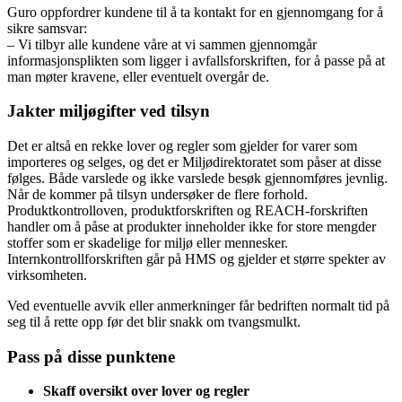
Guro oppfordrer kundene til å ta kontakt for en gjennomgang for å
sikre samsvar:
– Vi tilbyr alle kundene våre at vi sammen gjennomgår
informasjonsplikten som ligger i avfallsforskriften, for å passe på at
man møter kravene, eller eventuelt overgår de.
Jakter miljøgifter ved tilsyn
Det er altså en rekke lover og regler som gjelder for varer som
importeres og selges, og det er Miljødirektoratet som påser at disse
følges. Både varslede og ikke varslede besøk gjennomføres jevnlig.
Når de kommer på tilsyn undersøker de flere forhold.
Produktkontrolloven, produktforskriften og REACH-forskriften
handler om å påse at produkter inneholder ikke for store mengder
stoffer som er skadelige for miljø eller mennesker.
Internkontrollforskriften går på HMS og gjelder et større spekter av
virksomheten.
Ved eventuelle avvik eller anmerkninger får bedriften normalt tid på
seg til å rette opp før det blir snakk om tvangsmulkt.
Pass på disse punktene
Skaff oversikt over lover og regler