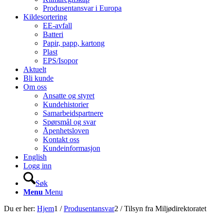
Produsentansvar i Europa
Kildesortering
EE-avfall
Batteri
Papir, papp, kartong
Plast
EPS/Isopor
Aktuelt
Bli kunde
Om oss
Ansatte og styret
Kundehistorier
Samarbeidspartnere
Spørsmål og svar
Åpenhetsloven
Kontakt oss
Kundeinformasjon
English
Logg inn
Søk
Menu
Menu
Du er her:
Hjem
1
/
Produsentansvar
2
/
Tilsyn fra Miljødirektoratet