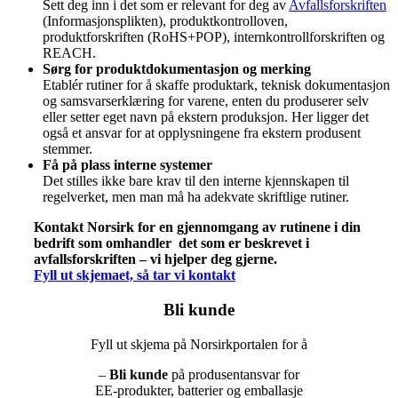
Sett deg inn i det som er relevant for deg av
Avfallsforskriften
(Informasjonsplikten), produktkontrolloven,
produktforskriften (RoHS+POP), internkontrollforskriften og
REACH.
Sørg for produktdokumentasjon og merking
Etablér rutiner for å skaffe produktark, teknisk dokumentasjon
og samsvarserklæring for varene, enten du produserer selv
eller setter eget navn på ekstern produksjon. Her ligger det
også et ansvar for at opplysningene fra ekstern produsent
stemmer.
Få på plass interne systemer
Det stilles ikke bare krav til den interne kjennskapen til
regelverket, men man må ha adekvate skriftlige rutiner.
Kontakt Norsirk for en gjennomgang av rutinene i din
bedrift som omhandler det som er beskrevet i
avfallsforskriften – vi hjelper deg gjerne.
Fyll ut skjemaet, så tar vi kontakt
Bli kunde
Fyll ut skjema på Norsirkportalen for å
–
Bli kunde
på produsentansvar for
EE-produkter, batterier og emballasje