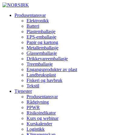
Produsentansvar
Elektronikk
Batteri
Plastemballasje
EPS-emballasje
Papir og kartong
Metallemballasje
Glassemballasje
Drikkevareemballasje
Treemballasje
Engangsprodukter av plast
Landbruksplast
Fiskeri og havbruk
Tekstil
Tjenester
Produsentansvar
Rådgivning
PPWR
Risikoindikator
Kurs og webinar
Kurskalender
Logistikk
Klimaregnskap