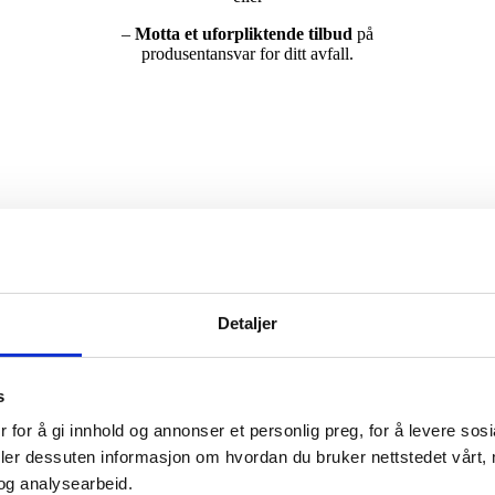
–
Motta et uforpliktende tilbud
på
produsentansvar for ditt avfall.
Detaljer
s
e kunder kan fylle ut skjema på denne siden.
 for å gi innhold og annonser et personlig preg, for å levere sos
deler dessuten informasjon om hvordan du bruker nettstedet vårt,
og analysearbeid.