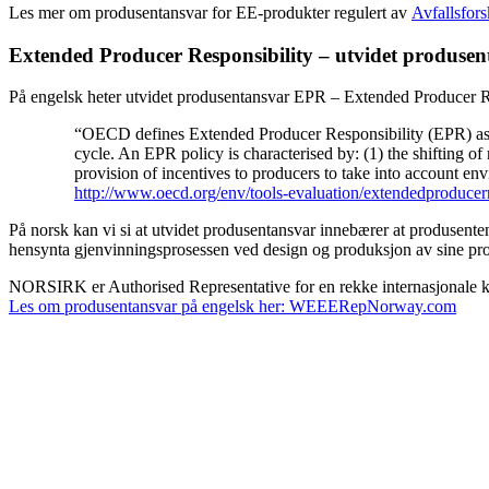
Les mer om produsentansvar for EE-produkter regulert av
Avfallsfors
Extended Producer Responsibility – utvidet produsen
På engelsk heter utvidet produsentansvar EPR – Extended Producer Re
“OECD defines Extended Producer Responsibility (EPR) as an 
cycle. An EPR policy is characterised by: (1) the shifting of
provision of incentives to producers to take into account e
http://www.oecd.org/env/tools-evaluation/extendedproducerr
På norsk kan vi si at utvidet produsentansvar innebærer at produsenten 
hensynta gjenvinningsprosessen ved design og produksjon av sine pro
NORSIRK er Authorised Representative for en rekke internasjonale 
Les om produsentansvar på engelsk her: WEEERepNorway.com