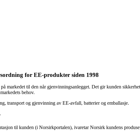
sordning for EE-produkter siden 1998
es på markedet til den når gjenvinningsanlegget. Det gir kunden sikkerh
t markedets behov.
, transport og gjenvinning av EE-avfall, batterier og emballasje.
r
sjon til kunden (i Norsirkportalen), ivaretar Norsirk kundens produsen