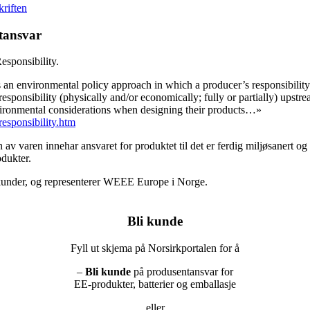
kriften
tansvar
sponsibility.
environmental policy approach in which a producer’s responsibility fo
 responsibility (physically and/or economically; fully or partially) ups
nvironmental considerations when designing their products…»
esponsibility.htm
av varen innehar ansvaret for produktet til det er ferdig miljøsanert og 
dukter.
kunder, og representerer WEEE Europe i Norge.
Bli kunde
Fyll ut skjema på Norsirkportalen for å
–
Bli kunde
på produsentansvar for
EE-produkter, batterier og emballasje
eller