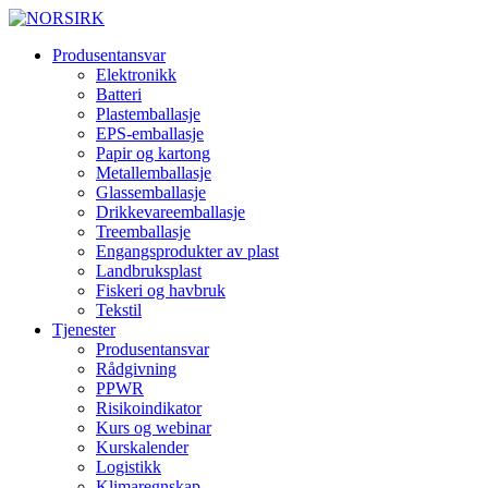
Produsentansvar
Elektronikk
Batteri
Plastemballasje
EPS-emballasje
Papir og kartong
Metallemballasje
Glassemballasje
Drikkevareemballasje
Treemballasje
Engangsprodukter av plast
Landbruksplast
Fiskeri og havbruk
Tekstil
Tjenester
Produsentansvar
Rådgivning
PPWR
Risikoindikator
Kurs og webinar
Kurskalender
Logistikk
Klimaregnskap