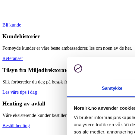
Bli kunde
Kundehistorier
Fornøyde kunder er våre beste ambassadører, les om noen av de her.
Referanser
Tilsyn fra Miljødirektoratet
Slik forbereder du deg på besøk fra inspektørene i Miljødirektoratet.
Samtykke
Les våre tips i dag
Henting av avfall
Norsirk.no anvender cookie
Våre eksisterende kunder bestiller henting direkte hos transportør, ny
Vi bruker informasjonskapsler
analysere trafikken vår. Vi 
Bestill henting
sosiale medier, annonsering 