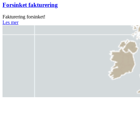
Forsinket fakturering
Fakturering forsinket!
Les mer