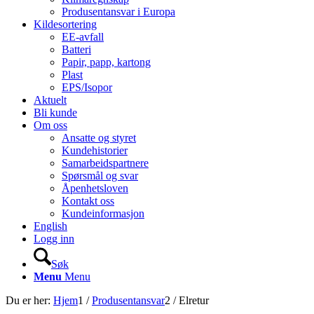
Produsentansvar i Europa
Kildesortering
EE-avfall
Batteri
Papir, papp, kartong
Plast
EPS/Isopor
Aktuelt
Bli kunde
Om oss
Ansatte og styret
Kundehistorier
Samarbeidspartnere
Spørsmål og svar
Åpenhetsloven
Kontakt oss
Kundeinformasjon
English
Logg inn
Søk
Menu
Menu
Du er her:
Hjem
1
/
Produsentansvar
2
/
Elretur