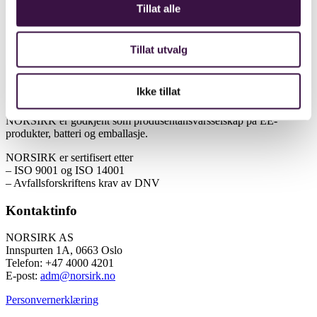
Tillat alle
Dette er avfallsforskriften for EE-produkter
Dette er avfallsforskriften for emballasje
Spørsmål og svar
Tilsyn fra Miljødirektoratet
Tillat utvalg
Ikke tillat
NORSIRK er godkjent som produsentansvarsselskap på EE-
produkter, batteri og emballasje.
NORSIRK er sertifisert etter
– ISO 9001 og ISO 14001
– Avfallsforskriftens krav av DNV
Kontaktinfo
NORSIRK AS
Innspurten 1A, 0663 Oslo
Telefon: +47 4000 4201
E-post:
adm@norsirk.no
Personvernerklæring