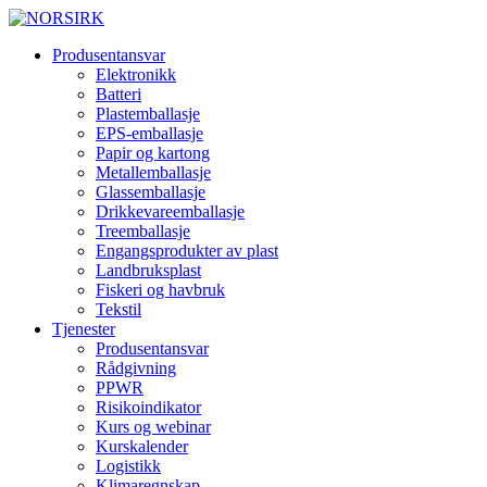
Produsentansvar
Elektronikk
Batteri
Plastemballasje
EPS-emballasje
Papir og kartong
Metallemballasje
Glassemballasje
Drikkevareemballasje
Treemballasje
Engangsprodukter av plast
Landbruksplast
Fiskeri og havbruk
Tekstil
Tjenester
Produsentansvar
Rådgivning
PPWR
Risikoindikator
Kurs og webinar
Kurskalender
Logistikk
Klimaregnskap