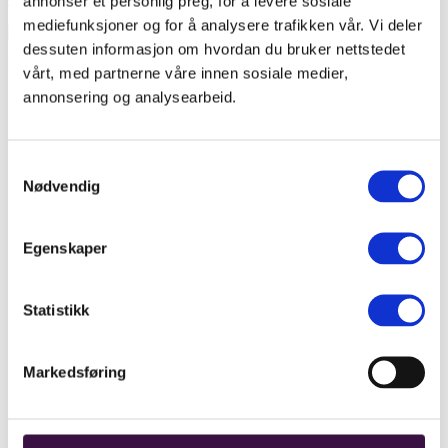
annonser et personlig preg, for å levere sosiale
mediefunksjoner og for å analysere trafikken vår. Vi deler
dessuten informasjon om hvordan du bruker nettstedet
Illustrasjon landbruksplast verdikjede
vårt, med partnerne våre innen sosiale medier,
annonsering og analysearbeid.
Avfall som ressurs
Batteri
Last ned faktaboka Batterihåndtering for fremtiden
Norsirk, batterier og forskning
Samtykkevalg
EE-registeret
Nødvendig
Elretur
Emballasje
8400 tonn norsk plast på avveie
Emballasjeforeningen
Egenskaper
Emballasjeoptimering
Emballasjeoptimering av de forskjellige
emballasjetypene
Statistikk
Landbruksplast
Landbruksplast
Landbruksplast-veileder
Landbruksplast-veileder
Markedsføring
Last ned faktabok Emballasjehåndtering for fremtiden
Last ned rapport om emballasjeoptimering
Lovverk
Dette er avfallsforskriften for batterier