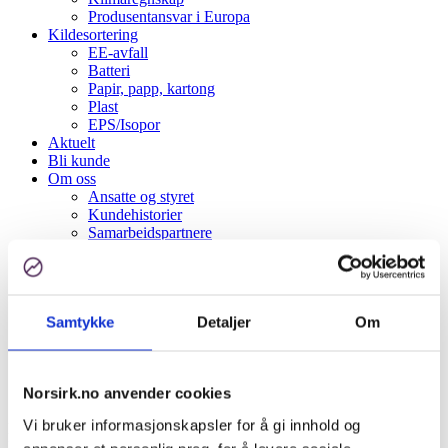
Produsentansvar i Europa
Kildesortering
EE-avfall
Batteri
Papir, papp, kartong
Plast
EPS/Isopor
Aktuelt
Bli kunde
Om oss
Ansatte og styret
Kundehistorier
Samarbeidspartnere
Spørsmål og svar
Åpenhetsloven
Kontakt oss
Kundeinformasjon
Samtykke
Detaljer
Om
English
Logg inn
Søk
Norsirk.no anvender cookies
Menu
Menu
Vi bruker informasjonskapsler for å gi innhold og
Du er her:
Hjem
1
/
Produsentansvar
2
/
Emballasje
3
/
Landbruksplast
4
/
Norsirk-landbruksplast-frivillig-produsentansvar