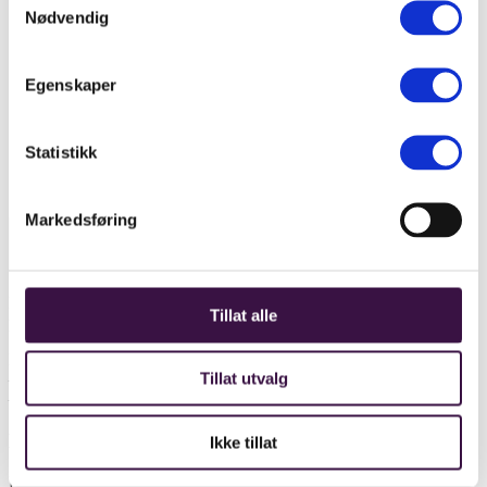
Nødvendig
Ansatte og styret
Code of Conduct/Etiske retningslinjer
Egenskaper
ISO-sertifiseringer
Kontakt oss
Takk for at du kontaktet oss
Kundehistorier
Statistikk
Meld deg på nyhetsbrevet
Samarbeidspartnere
Markedsføring
NORSIRK er godkjent som produsentansvarsselskap på EE-
Tillat alle
produkter, batteri og emballasje.
NORSIRK er sertifisert etter
Tillat utvalg
– ISO 9001 og ISO 14001
– Avfallsforskriftens krav av DNV
Kontaktinfo
Ikke tillat
NORSIRK AS