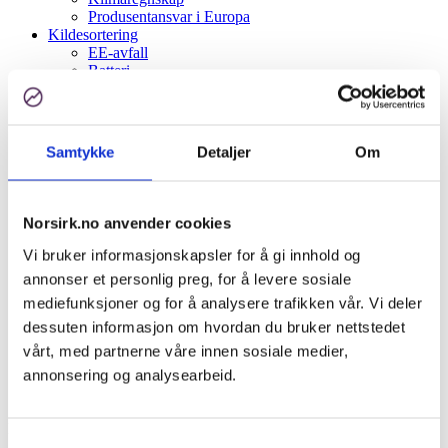
Produsentansvar i Europa
Kildesortering
EE-avfall
Batteri
Papir, papp, kartong
Plast
EPS/Isopor
Aktuelt
Samtykke
Detaljer
Om
Bli kunde
Om oss
Ansatte og styret
Kundehistorier
Norsirk.no anvender cookies
Samarbeidspartnere
Spørsmål og svar
Vi bruker informasjonskapsler for å gi innhold og
Åpenhetsloven
annonser et personlig preg, for å levere sosiale
Kontakt oss
mediefunksjoner og for å analysere trafikken vår. Vi deler
Kundeinformasjon
English
dessuten informasjon om hvordan du bruker nettstedet
Logg inn
vårt, med partnerne våre innen sosiale medier,
annonsering og analysearbeid.
Søk
Menu
Menu
Du er her:
Hjem
1
/
Om oss
2
/
Ansatte og styret
3
/
Sven nettet
Samtykkevalg