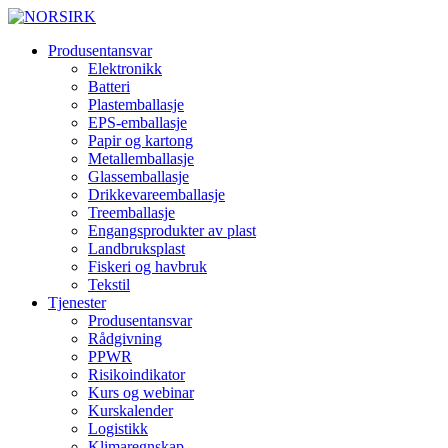
Produsentansvar
Elektronikk
Batteri
Plastemballasje
EPS-emballasje
Papir og kartong
Metallemballasje
Glassemballasje
Drikkevareemballasje
Treemballasje
Engangsprodukter av plast
Landbruksplast
Fiskeri og havbruk
Tekstil
Tjenester
Produsentansvar
Rådgivning
PPWR
Risikoindikator
Kurs og webinar
Kurskalender
Logistikk
Klimaregnskap