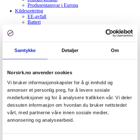
Produsentansvar i Europa
Kildesortering
EE-avfall
Batteri
Papir, papp, kartong
Plast
EPS/Isopor
Aktuelt
Bli kunde
Samtykke
Detaljer
Om
Om oss
Ansatte og styret
Kundehistorier
Norsirk.no anvender cookies
Samarbeidspartnere
Spørsmål og svar
Vi bruker informasjonskapsler for å gi innhold og
Åpenhetsloven
Kontakt oss
annonser et personlig preg, for å levere sosiale
Kundeinformasjon
mediefunksjoner og for å analysere trafikken vår. Vi deler
English
dessuten informasjon om hvordan du bruker nettstedet
Logg inn
vårt, med partnerne våre innen sosiale medier,
Søk
annonsering og analysearbeid.
Menu
Menu
Du er her:
Hjem
1
/
Om oss
2
/
Ansatte og styret
3
/
Norsirk-Runa-
Haug-Khoury-2733