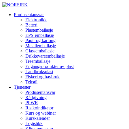
Produsentansvar
Elektronikk
Batteri
Plastemballasje
EPS-emballasje
Papir og kartong
Metallemballasje
Glassemballasje
Drikkevareemballasje
Treemballasje
Engangsprodukter av plast
Landbruksplast
Fiskeri og havbruk
Tekstil
Tjenester
Produsentansvar
Rådgivning
PPWR
Risikoindikator
Kurs og webinar
Kurskalender
Logistikk
Klimaregnskap