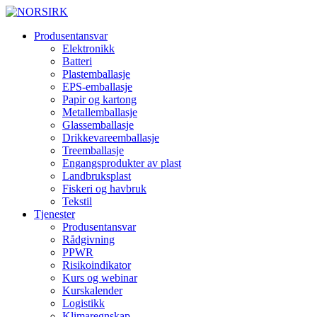
Produsentansvar
Elektronikk
Batteri
Plastemballasje
EPS-emballasje
Papir og kartong
Metallemballasje
Glassemballasje
Drikkevareemballasje
Treemballasje
Engangsprodukter av plast
Landbruksplast
Fiskeri og havbruk
Tekstil
Tjenester
Produsentansvar
Rådgivning
PPWR
Risikoindikator
Kurs og webinar
Kurskalender
Logistikk
Klimaregnskap