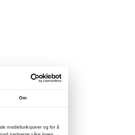
Om
iale mediefunksjoner og for å
 med partnerne våre innen