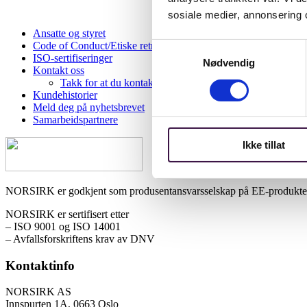
sosiale medier, annonsering 
Ansatte og styret
Code of Conduct/Etiske retningslinjer
Samtykkevalg
ISO-sertifiseringer
Nødvendig
Kontakt oss
Takk for at du kontaktet oss
Kundehistorier
Meld deg på nyhetsbrevet
Samarbeidspartnere
Ikke tillat
NORSIRK er godkjent som produsentansvarsselskap på EE-produkter, 
NORSIRK er sertifisert etter
– ISO 9001 og ISO 14001
– Avfallsforskriftens krav av DNV
Kontaktinfo
NORSIRK AS
Innspurten 1A, 0663 Oslo