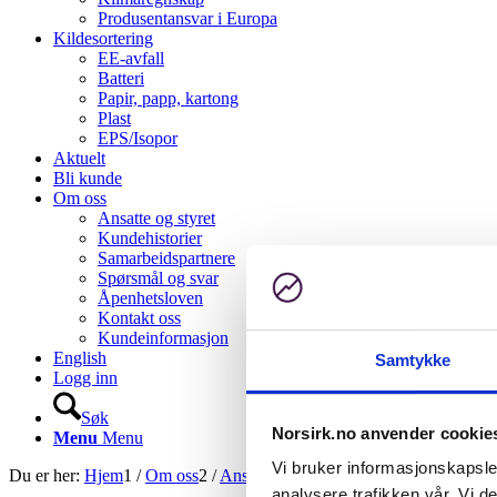
Produsentansvar i Europa
Kildesortering
EE-avfall
Batteri
Papir, papp, kartong
Plast
EPS/Isopor
Aktuelt
Bli kunde
Om oss
Ansatte og styret
Kundehistorier
Samarbeidspartnere
Spørsmål og svar
Åpenhetsloven
Kontakt oss
Kundeinformasjon
English
Samtykke
Logg inn
Søk
Norsirk.no anvender cookie
Menu
Menu
Vi bruker informasjonskapsler
Du er her:
Hjem
1
/
Om oss
2
/
Ansatte og styret
3
/
Norsirk-Abbas-Ba
analysere trafikken vår. Vi 