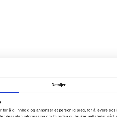
Detaljer
s
 for å gi innhold og annonser et personlig preg, for å levere sos
gherzadeh-8341
deler dessuten informasjon om hvordan du bruker nettstedet vårt,