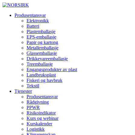
Produsentansvar
Elektronikk
Batteri
Plastemballasje
EPS-emballasje
Papir og kartong
Metallemballasje
Glassemballasje
Drikkevareemballasje
Treemballasje
Engangsprodukter av plast
Landbruksplast
Fiskeri og havbruk
Tekstil
Tjenester
Produsentansvar
Rådgivning
PPWR
Risikoindikator
Kurs og webinar
Kurskalender
Logistikk
Klimaregnskap