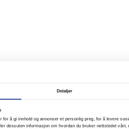
Detaljer
s
 for å gi innhold og annonser et personlig preg, for å levere sos
til leverandørene
3
/
Atea Elisabeth Nissen Eide
deler dessuten informasjon om hvordan du bruker nettstedet vårt,