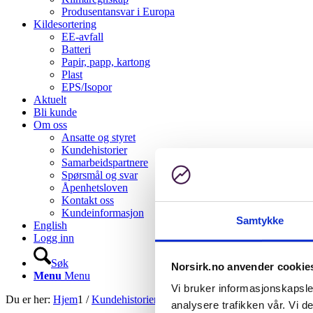
Produsentansvar i Europa
Kildesortering
EE-avfall
Batteri
Papir, papp, kartong
Plast
EPS/Isopor
Aktuelt
Bli kunde
Om oss
Ansatte og styret
Kundehistorier
Samarbeidspartnere
Spørsmål og svar
Åpenhetsloven
Kontakt oss
Kundeinformasjon
Samtykke
English
Logg inn
Søk
Norsirk.no anvender cookie
Menu
Menu
Vi bruker informasjonskapsler
Du er her:
Hjem
1
/
Kundehistorier
2
/
Atea stiller bærekraft-ultimatum 
analysere trafikken vår. Vi 