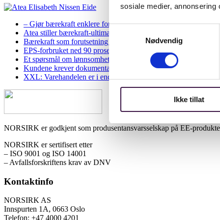
sosiale medier, annonsering 
– Gjør bærekraft enklere for oss
Samtykkevalg
Atea stiller bærekraft-ultimatum til leverandørene
Nødvendig
Bærekraft som forutsetning for lønnsomhet hos Dell
EPS-forbruket ned 90 prosent med gjenbruk
Et spørsmål om lønnsomhet og ansvar for miljøet hos Anda-Ol
Kundene krever dokumentasjon på bærekraftinnsatsen fra Moc
XXL: Varehandelen er i endring
Ikke tillat
NORSIRK er godkjent som produsentansvarsselskap på EE-produkter, 
NORSIRK er sertifisert etter
– ISO 9001 og ISO 14001
– Avfallsforskriftens krav av DNV
Kontaktinfo
NORSIRK AS
Innspurten 1A, 0663 Oslo
Telefon: +47 4000 4201