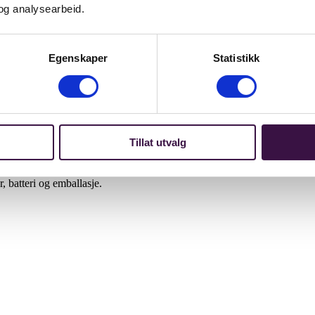
og analysearbeid.
Egenskaper
Statistikk
sen Copy
camaster
Tillat utvalg
batteri og emballasje.