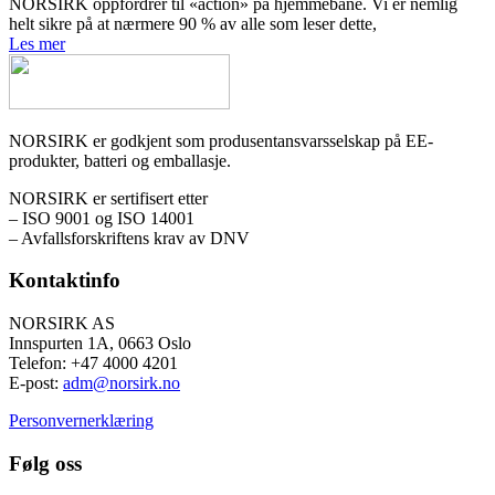
NORSIRK oppfordrer til «action» på hjemmebane. Vi er nemlig
helt sikre på at nærmere 90 % av alle som leser dette,
Les mer
NORSIRK er godkjent som produsentansvarsselskap på EE-
produkter, batteri og emballasje.
NORSIRK er sertifisert etter
– ISO 9001 og ISO 14001
– Avfallsforskriftens krav av DNV
Kontaktinfo
NORSIRK AS
Innspurten 1A, 0663 Oslo
Telefon: +47 4000 4201
E-post:
adm@norsirk.no
Personvernerklæring
Følg oss