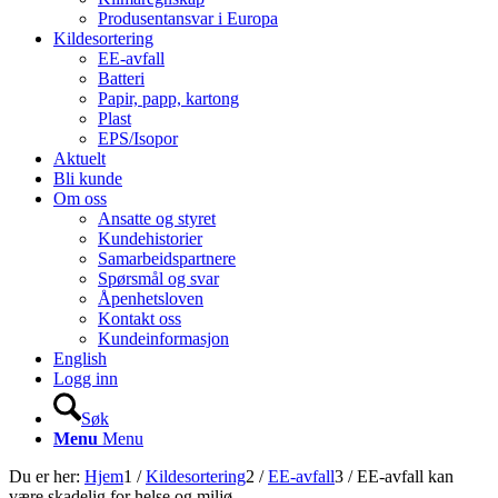
Produsentansvar i Europa
Kildesortering
EE-avfall
Batteri
Papir, papp, kartong
Plast
EPS/Isopor
Aktuelt
Bli kunde
Om oss
Ansatte og styret
Kundehistorier
Samarbeidspartnere
Spørsmål og svar
Åpenhetsloven
Kontakt oss
Kundeinformasjon
English
Logg inn
Søk
Menu
Menu
Du er her:
Hjem
1
/
Kildesortering
2
/
EE-avfall
3
/
EE-avfall kan
være skadelig for helse og miljø