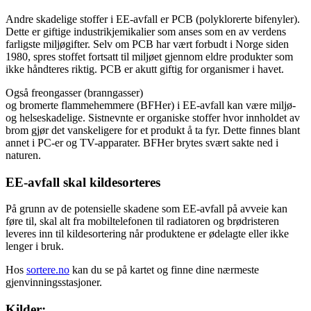
Andre skadelige stoffer i EE-avfall er PCB (polyklorerte bifenyler).
Dette er giftige industrikjemikalier som anses som en av verdens
farligste miljøgifter. Selv om PCB har vært forbudt i Norge siden
1980, spres stoffet fortsatt til miljøet gjennom eldre produkter som
ikke håndteres riktig. PCB er akutt giftig for organismer i havet.
Også freongasser (branngasser)
og bromerte flammehemmere (BFHer) i EE-avfall kan være miljø-
og helseskadelige. Sistnevnte er organiske stoffer hvor innholdet av
brom gjør det vanskeligere for et produkt å ta fyr. Dette finnes blant
annet i PC-er og TV-apparater. BFHer brytes svært sakte ned i
naturen.
EE-avfall skal kildesorteres
På grunn av de potensielle skadene som EE-avfall på avveie kan
føre til, skal alt fra mobiltelefonen til radiatoren og brødristeren
leveres inn til kildesortering når produktene er ødelagte eller ikke
lenger i bruk.
Hos
sortere.no
kan du se på kartet og finne dine nærmeste
gjenvinningsstasjoner.
Kilder: