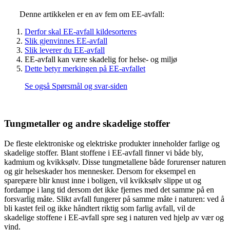
Denne artikkelen er en av fem om EE-avfall:
Derfor skal EE-avfall kildesorteres
Slik gjenvinnes EE-avfall
Slik leverer du EE-avfall
EE-avfall kan være skadelig for helse- og miljø
Dette betyr merkingen på EE-avfallet
Se også Spørsmål og svar-siden
Tungmetaller og andre skadelige stoffer
De fleste elektroniske og elektriske produkter inneholder farlige og
skadelige stoffer. Blant stoffene i EE-avfall finner vi både bly,
kadmium og kvikksølv. Disse tungmetallene både forurenser naturen
og gir helseskader hos mennesker. Dersom for eksempel en
sparepære blir knust inne i boligen, vil kvikksølv slippe ut og
fordampe i lang tid dersom det ikke fjernes med det samme på en
forsvarlig måte. Slikt avfall fungerer på samme måte i naturen: ved å
bli kastet feil og ikke håndtert riktig som farlig avfall, vil de
skadelige stoffene i EE-avfall spre seg i naturen ved hjelp av vær og
vind.