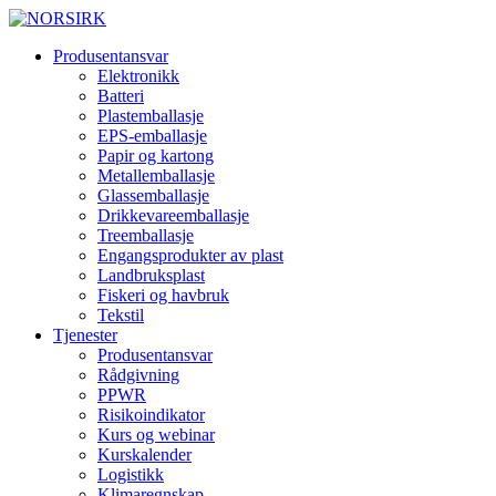
Produsentansvar
Elektronikk
Batteri
Plastemballasje
EPS-emballasje
Papir og kartong
Metallemballasje
Glassemballasje
Drikkevareemballasje
Treemballasje
Engangsprodukter av plast
Landbruksplast
Fiskeri og havbruk
Tekstil
Tjenester
Produsentansvar
Rådgivning
PPWR
Risikoindikator
Kurs og webinar
Kurskalender
Logistikk
Klimaregnskap