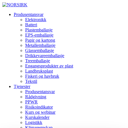
Produsentansvar
Elektronikk
Batteri
Plastemballasje
EPS-emballasje
Papir og kartong
Metallemballasje
Glassemballasje
Drikkevareemballasje
Treemballasje
Engangsprodukter av plast
Landbruksplast
Fiskeri og havbruk
Tekstil
Tjenester
Produsentansvar
Rådgivning
PPWR
Risikoindikator
Kurs og webinar
Kurskalender
Logistikk
Klimaregnskap