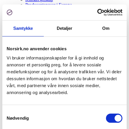
Produsentansvar i Europa
Kildesortering
EE-avfall
Batteri
Papir, papp, kartong
Samtykke
Detaljer
Om
Plast
EPS/Isopor
Aktuelt
Bli kunde
Norsirk.no anvender cookies
Om oss
Ansatte og styret
Vi bruker informasjonskapsler for å gi innhold og
Kundehistorier
annonser et personlig preg, for å levere sosiale
Samarbeidspartnere
mediefunksjoner og for å analysere trafikken vår. Vi deler
Spørsmål og svar
Åpenhetsloven
dessuten informasjon om hvordan du bruker nettstedet
Kontakt oss
vårt, med partnerne våre innen sosiale medier,
Kundeinformasjon
annonsering og analysearbeid.
English
Logg inn
Søk
Samtykkevalg
Menu
Menu
Nødvendig
Du er her:
Hjem
1
/
Vi har Norges mest krevende kunder
2
/
Norsirk-
Odd-Martinsen-Leteng-7956