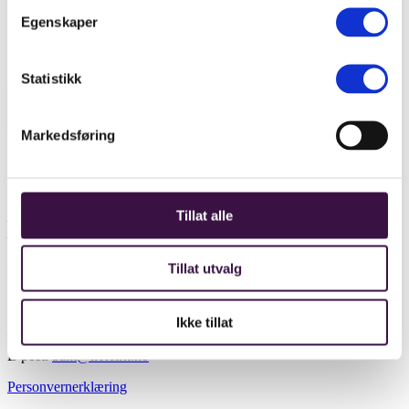
Egenskaper
Last ned faktabok
Statistikk
Markedsføring
NORSIRK er godkjent som produsentansvarsselskap på EE-
produkter, batteri og emballasje.
NORSIRK er sertifisert etter
Tillat alle
– ISO 9001 og ISO 14001
– Avfallsforskriftens krav av DNV
Tillat utvalg
Kontaktinfo
NORSIRK AS
Ikke tillat
Innspurten 1A, 0663 Oslo
Telefon: +47 4000 4201
E-post:
adm@norsirk.no
Personvernerklæring