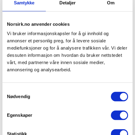
Samtykke
Detaljer
Om
fremtiden
Norsirk.no anvender cookies
EU har samlet seg om en ny handlingsplan, når de
på alvor prøver å nå målet om å skape en sirkulær
Vi bruker informasjonskapsler for å gi innhold og
økonomi og en verden fri for utslipp. Planen gir løfte
annonser et personlig preg, for å levere sosiale
om kommende tiltak som, hvis de iverksettes, vil
mediefunksjoner og for å analysere trafikken vår. Vi deler
endre hvordan vi produserer og bruker emballasje i
dessuten informasjon om hvordan du bruker nettstedet
Norge. Det vil stille nye og høyere krav til norske
vårt, med partnerne våre innen sosiale medier,
produsenter og importører av emballasje.
annonsering og analysearbeid.
Last ned vår e-bok: Emballasjehåndtering for
fremtiden
, og få en oversikt over tiltakene du må
forberede deg på, i tillegg til tips og råd til grønnere
Samtykkevalg
Nødvendig
emballasjeløsninger.
Reduserte EPS-forbruket med 90 prosent
Egenskaper
Ole Soleng, Komplett
Les intervju med Komplett
Statistikk