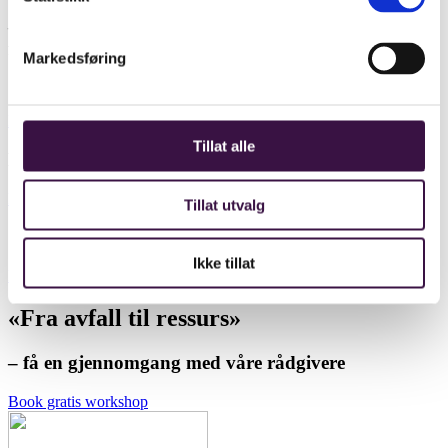
– Produsentansvar må kobles til det globale
forsøplingsproblemet
Markedsføring
Silje Sørfonn Moe, rådgiver i WWF Verdens naturfond
Les intervju med WWF
Tillat alle
E-bok: Emballasjehåndtering for fremtiden
Last ned e-bok
Tillat utvalg
Slik designer du emballasje for gjenvinning
Ikke tillat
Få praktiske tips
«Fra avfall til ressurs»
– få en gjennomgang med våre rådgivere
Book gratis workshop