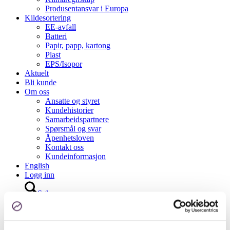
Produsentansvar i Europa
Kildesortering
EE-avfall
Batteri
Papir, papp, kartong
Plast
EPS/Isopor
Aktuelt
Bli kunde
Om oss
Ansatte og styret
Kundehistorier
Samarbeidspartnere
Spørsmål og svar
Åpenhetsloven
Kontakt oss
Kundeinformasjon
English
Logg inn
Søk
Menu
Menu
Emballasjehåndtering for