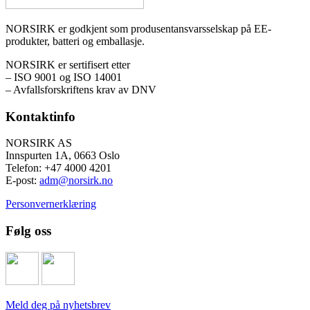
NORSIRK er godkjent som produsentansvarsselskap på EE-
produkter, batteri og emballasje.
NORSIRK er sertifisert etter
– ISO 9001 og ISO 14001
– Avfallsforskriftens krav av DNV
Kontaktinfo
NORSIRK AS
Innspurten 1A, 0663 Oslo
Telefon: +47 4000 4201
E-post:
adm@norsirk.no
Personvernerklæring
Følg oss
Meld deg på nyhetsbrev