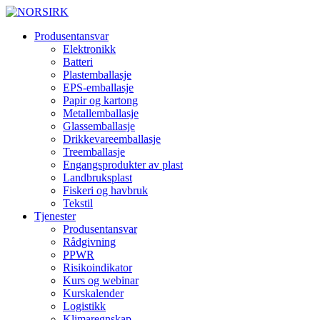
Produsentansvar
Elektronikk
Batteri
Plastemballasje
EPS-emballasje
Papir og kartong
Metallemballasje
Glassemballasje
Drikkevareemballasje
Treemballasje
Engangsprodukter av plast
Landbruksplast
Fiskeri og havbruk
Tekstil
Tjenester
Produsentansvar
Rådgivning
PPWR
Risikoindikator
Kurs og webinar
Kurskalender
Logistikk
Klimaregnskap